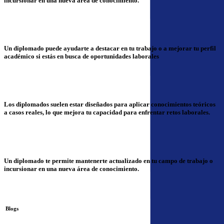
incursionar en una nueva área de conocimiento.
Un diplomado puede ayudarte a destacar en tu trabajo o a mejorar tu perfil
académico si estás en busca de oportunidades laborales
Los diplomados suelen estar diseñados para aplicar conocimientos teóricos
a casos reales, lo que mejora tu capacidad para enfrentar retos laborales.
Un diplomado te permite mantenerte actualizado en tu campo de trabajo o
incursionar en una nueva área de conocimiento.
Blogs