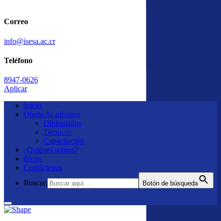
Correo
info@isesa.ac.cr
Teléfono
8947-0626
Inicio
Oferta Académica
Diplomados
Técnicos
Capacitación
¿Quiénes somos?
Blogs
Contáctenos
Buscar:
Botón de búsqueda